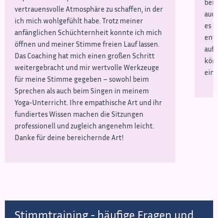
beim
vertrauensvolle Atmosphäre zu schaffen, in der
auch
ich mich wohlgefühlt habe. Trotz meiner
es s
anfänglichen Schüchternheit konnte ich mich
ents
öffnen und meiner Stimme freien Lauf lassen.
aufn
Das Coaching hat mich einen großen Schritt
könn
weitergebracht und mir wertvolle Werkzeuge
einm
für meine Stimme gegeben – sowohl beim
Sprechen als auch beim Singen in meinem
Yoga-Unterricht. Ihre empathische Art und ihr
fundiertes Wissen machen die Sitzungen
professionell und zugleich angenehm leicht.
Danke für deine bereichernde Art!
Stimmtraining - häufige Fragen und